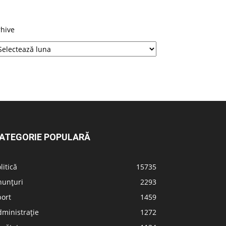
rhive
ATEGORIE POPULARĂ
litică
15735
nunțuri
2293
port
1459
ministrație
1272