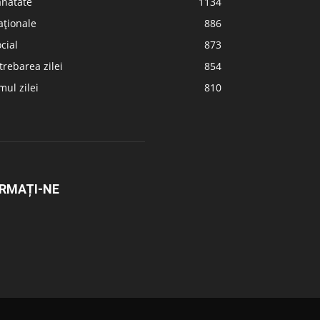
ănătate
1134
aționale
886
cial
873
trebarea zilei
854
ul zilei
810
RMAȚI-NE