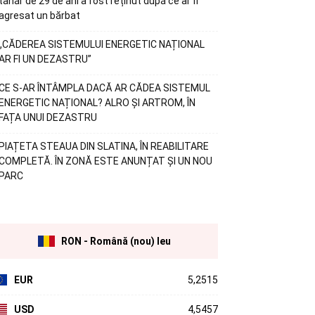
tânăr de 29 de ani a fost reținut după ce ar fi
agresat un bărbat
„CĂDEREA SISTEMULUI ENERGETIC NAȚIONAL
AR FI UN DEZASTRU”
CE S-AR ÎNTÂMPLA DACĂ AR CĂDEA SISTEMUL
ENERGETIC NAȚIONAL? ALRO ȘI ARTROM, ÎN
FAȚA UNUI DEZASTRU
PIAȚETA STEAUA DIN SLATINA, ÎN REABILITARE
COMPLETĂ. ÎN ZONĂ ESTE ANUNȚAT ȘI UN NOU
PARC
RON - Română (nou) leu
EUR
5,2515
USD
4,5457