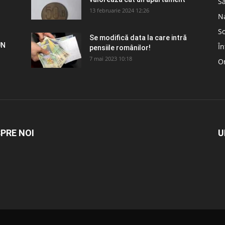
S
13 februarie 2024 12:26
N
So
Se modifică data la care intră
UN
În
pensiile românilor!
7 mai 2023 10:18
Om
PRE NOI
U