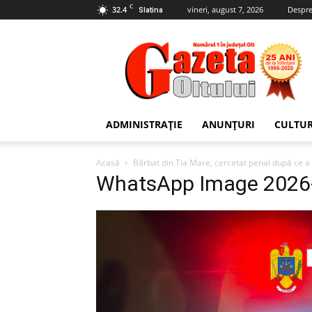
C
32.4
vineri, august 7, 2026
Despre
Slatina
Gazeta
Oltului
ADMINISTRAȚIE
ANUNȚURI
CULTU
Acasă
Bărbat din Tia Mare, cercetat penal după ce a 
WhatsApp Image 2026-