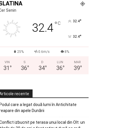
SLATINA
Cer Senin
°
32.4
°
C
32.4
°
32.4
25%
0.6m/s
8%
VIN
S
D
LUN
MAR
31
°
36
°
34
°
36
°
39
°
Articole recente
Podul care a legat două lumi în Antichitate
reapare din apele Dunării
Conflict izbucnit pe terasa unui local din Olt: un