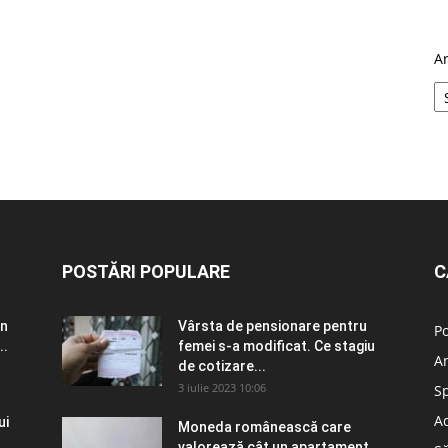
A
POSTĂRI POPULARE
C
în
Vârsta de pensionare pentru
Po
..
femei s-a modificat. Ce stagiu
A
de cotizare...
3 iulie 2023 10:06
S
Ad
ui
Moneda românească care
valorează cât un apartament