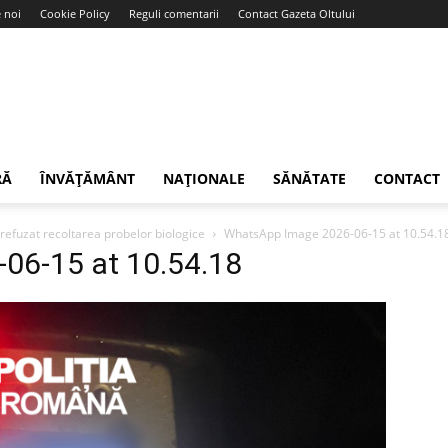
 noi
Cookie Policy
Reguli comentarii
Contact Gazeta Oltului
RĂ
ÎNVĂȚĂMÂNT
NAȚIONALE
SĂNĂTATE
CONTACT
refuzat recoltarea probelor biologice
WhatsApp Image 2026-06-15 at 10.54.1
06-15 at 10.54.18