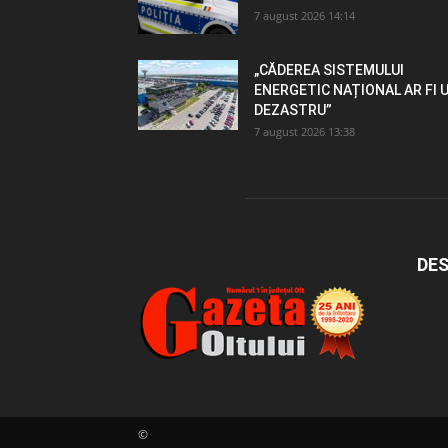
7 august 2026 14:14
„CĂDEREA SISTEMULUI
ENERGETIC NAȚIONAL AR FI 
DEZASTRU”
7 august 2026 13:38
DES
©