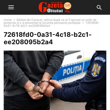
Home
Bărbat din Caracal, reținut după ce ar fi ignorat un ordin de
protecție și s-a prezentat la locuința persoanei protejate
72618fd0-
0a31-4c18-b2c1-ee208095b2a4
72618fd0-0a31-4c18-b2c1-
ee208095b2a4