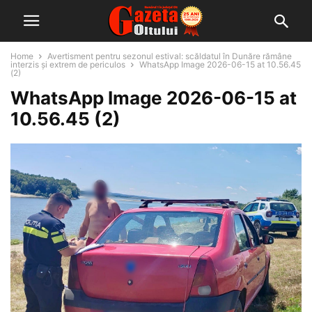
Home
Avertisment pentru sezonul estival: scăldatul în Dunăre rămâne
interzis și extrem de periculos
WhatsApp Image 2026-06-15 at 10.56.45
(2)
WhatsApp Image 2026-06-15 at
10.56.45 (2)