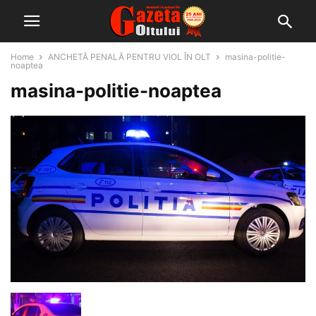
Home
ANCHETĂ PENALĂ PENTRU VIOL ÎN OLT
masina-politie-
noaptea
masina-politie-noaptea