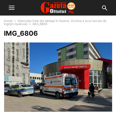
Home
Altercație între doi bărbați în Slatina. Victima a avut nevoie de
îngrijiri medicale
IMG_6806
IMG_6806