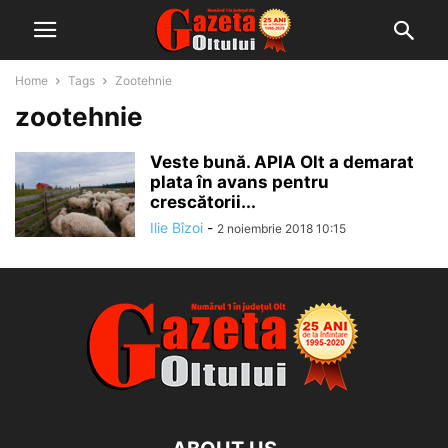
Home
Tags
Zootehnie
zootehnie
Veste bună. APIA Olt a demarat
plata în avans pentru
crescătorii...
Ilie Bîzoi
-
2 noiembrie 2018 10:15