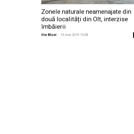
Zonele naturale neamenajate din
două localități din Olt, interzise
îmbăierii
Ilie Bîzoi
-
16 mai 2019 15:08