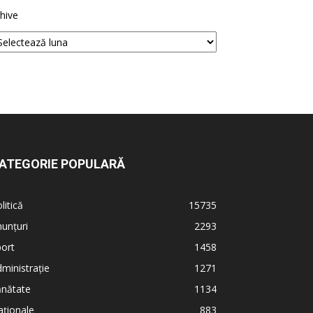
hive
ATEGORIE POPULARĂ
litică
15735
unțuri
2293
ort
1458
ministrație
1271
ănătate
1134
ționale
883