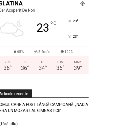
SLATINA
Cer Acoperit De Nori
°
23
°
C
23
°
23
65%
2.4m/s
100%
VIN
S
D
LUN
MAR
36
°
36
°
34
°
36
°
39
°
Articole recente
OMUL CARE A FOST LÂNGĂ CAMPIOANĂ: „NADIA
ERA UN MOZART AL GIMNASTICII”
(fără titlu)