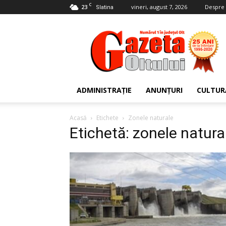
C
23
vineri, august 7, 2026
Despre 
Slatina
Gazeta
Oltului
ADMINISTRAȚIE
ANUNȚURI
CULTUR
Acasă
Etichete
Zonele naturale
Etichetă: zonele natura