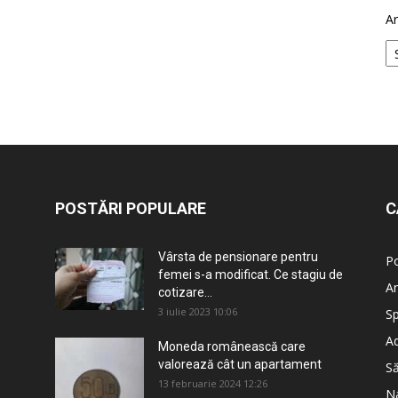
Ar
POSTĂRI POPULARE
C
Vârsta de pensionare pentru
Po
femei s-a modificat. Ce stagiu de
An
cotizare...
3 iulie 2023 10:06
Sp
Ad
Moneda românească care
valorează cât un apartament
S
13 februarie 2024 12:26
Na