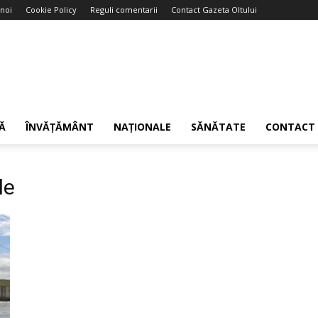
noi
Cookie Policy
Reguli comentarii
Contact Gazeta Oltului
Ă
ÎNVĂȚĂMÂNT
NAȚIONALE
SĂNĂTATE
CONTACT
le