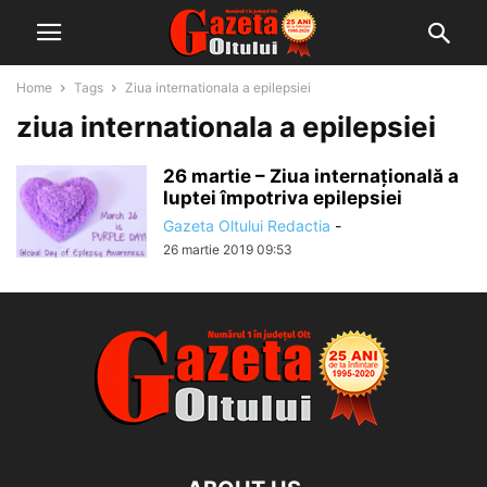
Home
Tags
Ziua internationala a epilepsiei
ziua internationala a epilepsiei
26 martie – Ziua internațională a
luptei împotriva epilepsiei
Gazeta Oltului Redactia
-
26 martie 2019 09:53