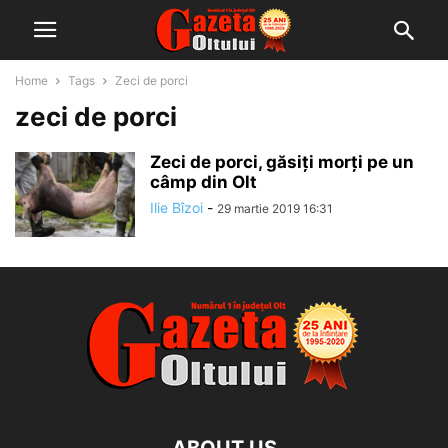
Home
Tags
Zeci de porci
zeci de porci
Zeci de porci, găsiți morți pe un
câmp din Olt
Ilie Bîzoi
-
29 martie 2019 16:31