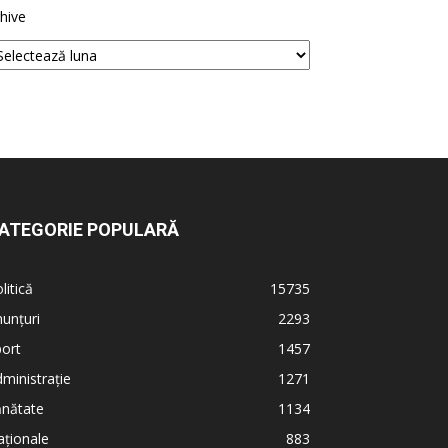
hive
ATEGORIE POPULARĂ
litică
15735
unțuri
2293
ort
1457
ministrație
1271
ănătate
1134
ționale
883