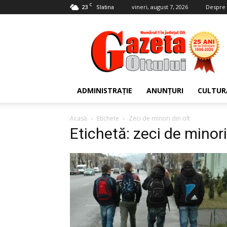
C
23
vineri, august 7, 2026
Despre 
Slatina
Gazeta
Oltului
ADMINISTRAȚIE
ANUNȚURI
CULTUR
Acasă
Etichete
Zeci de minori din olt
Etichetă: zeci de minori