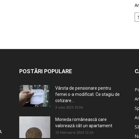
Ar
POSTĂRI POPULARE
C
Vârsta de pensionare pentru
Po
femei s-a modificat. Ce stagiu de
An
cotizare...
3 iulie 2023 10:06
Sp
Ad
Moneda românească care
valorează cât un apartament
S
A
13 februarie 2024 12:26
Na