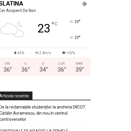
SLATINA
Cer Acoperit De Nori
°
23
°
C
23
°
23
65%
2.4m/s
100%
VIN
S
D
LUN
MAR
36
°
36
°
34
°
36
°
39
°
Articole recente
De la reclamațiile studenților la ancheta DIICOT:
Cătălin Avramescu, din nou în centrul
controverselor