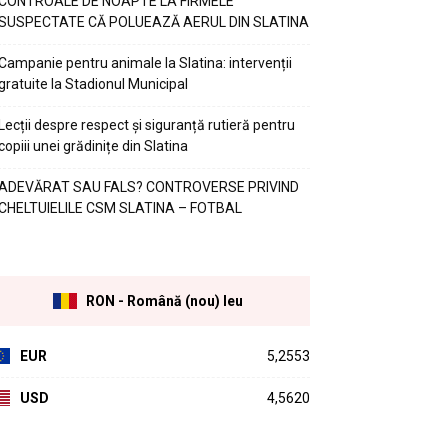
CONTROALE DE NOAPTE LA FIRMELE
SUSPECTATE CĂ POLUEAZĂ AERUL DIN SLATINA
Campanie pentru animale la Slatina: intervenții
gratuite la Stadionul Municipal
Lecții despre respect și siguranță rutieră pentru
copiii unei grădinițe din Slatina
ADEVĂRAT SAU FALS? CONTROVERSE PRIVIND
CHELTUIELILE CSM SLATINA – FOTBAL
RON - Română (nou) leu
EUR
5,2553
USD
4,5620