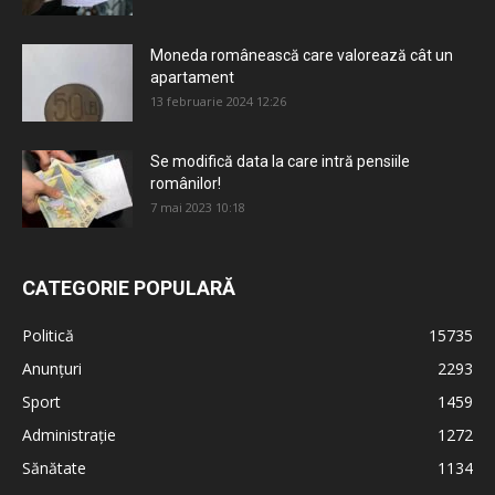
Moneda românească care valorează cât un
apartament
13 februarie 2024 12:26
Se modifică data la care intră pensiile
românilor!
7 mai 2023 10:18
CATEGORIE POPULARĂ
Politică
15735
Anunțuri
2293
Sport
1459
Administrație
1272
Sănătate
1134