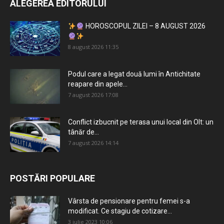
ALEGEREA EDITORULUI
HOROSCOPUL ZILEI – 8 AUGUST 2026
8 august 2026 11:35
Podul care a legat două lumi în Antichitate
reapare din apele...
7 august 2026 17:08
Conflict izbucnit pe terasa unui local din Olt: un
tânăr de...
7 august 2026 14:14
POSTĂRI POPULARE
Vârsta de pensionare pentru femei s-a
modificat. Ce stagiu de cotizare...
3 iulie 2023 10:06