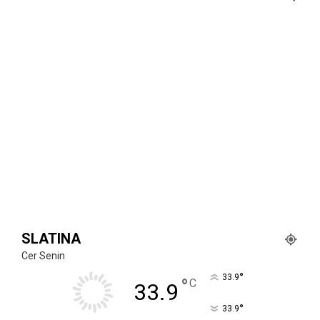
SLATINA
Cer Senin
°
33.9
°
C
33.9
°
33.9