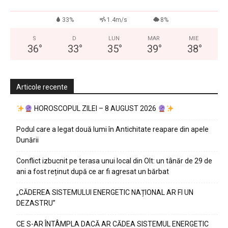
33%
1.4m/s
8%
S
D
LUN
MAR
MIE
36
°
33
°
35
°
39
°
38
°
Articole recente
HOROSCOPUL ZILEI – 8 AUGUST 2026
Podul care a legat două lumi în Antichitate reapare din apele
Dunării
Conflict izbucnit pe terasa unui local din Olt: un tânăr de 29 de
ani a fost reținut după ce ar fi agresat un bărbat
„CĂDEREA SISTEMULUI ENERGETIC NAȚIONAL AR FI UN
DEZASTRU”
CE S-AR ÎNTÂMPLA DACĂ AR CĂDEA SISTEMUL ENERGETIC