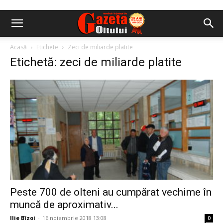
Acasă
Etichete
Zeci de miliarde platite
Etichetă: zeci de miliarde platite
Peste 700 de olteni au cumpărat vechime în
muncă de aproximativ...
Ilie Bîzoi
-
16 noiembrie 2018 13:08
0