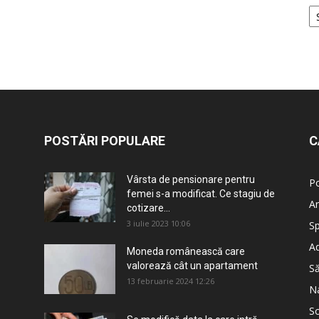
POSTĂRI POPULARE
C
Vârsta de pensionare pentru
Po
femei s-a modificat. Ce stagiu de
An
cotizare...
3 iulie 2023 10:06
Sp
Ad
Moneda românească care
valorează cât un apartament
S
13 februarie 2024 12:26
Na
So