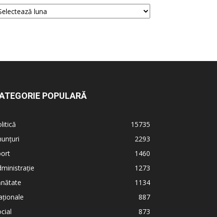
ATEGORIE POPULARĂ
litică
15735
unțuri
2293
ort
1460
ministrație
1273
ănătate
1134
ționale
887
cial
873