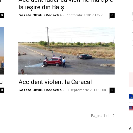
la ieșire din Balș
Gazeta Oltului Redactia
-
7 octombrie 2017 17:27
0
0
ru
Accident violent la Caracal
Gazeta Oltului Redactia
-
11 septembrie 2017 11:08
0
0
Pagina 1 din 2
Ar