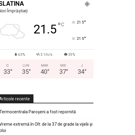
SLATINA
Nori Împrăștiați
°
21.5
°
C
21.5
°
21.5
63%
3.1m/s
35%
D
LUN
MAR
MIE
J
33
°
35
°
40
°
37
°
34
°
Articole recente
Termocentrala Paroșeni a fost repornită
Vreme extremă în Olt: de la 37 de grade la vijelii și
ploi