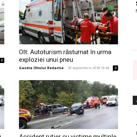
Olt: Autoturism răsturnat în urma
exploziei unui pneu
0
Gazeta Oltului Redactia
-
30 septembrie 2018 10:46
0
u
Accident rutier cu victime multiple