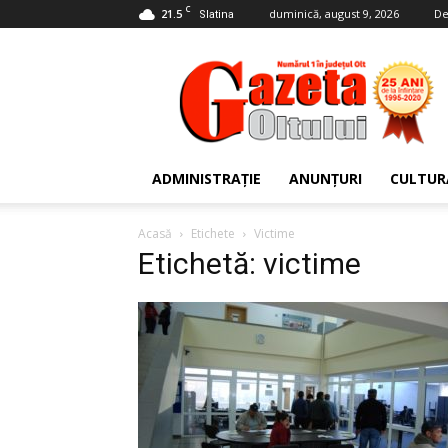
C
21.5
duminică, august 9, 2026
De
Slatina
Gazeta
Oltului
ADMINISTRAȚIE
ANUNȚURI
CULTUR
Acasă
Etichete
Victime
Etichetă: victime