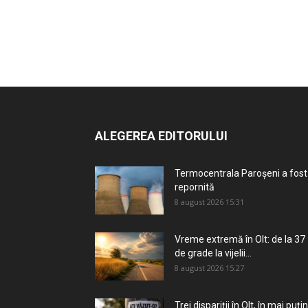
ALEGEREA EDITORULUI
Termocentrala Paroșeni a fost
repornită
8 august 2026 15:31
Vreme extremă în Olt: de la 37
de grade la vijelii...
8 august 2026 15:27
Trei dispariții în Olt, în mai puțin