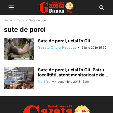
Home
Tags
Sute de porci
sute de porci
Sute de porci, uciși în Olt
Gazeta Oltului Redactia
-
15 iulie 2019 15:59
Sute de porci, uciși în Olt. Patru
localități, atent monitorizate de...
Ilie Bîzoi
-
4 decembrie 2018 16:00