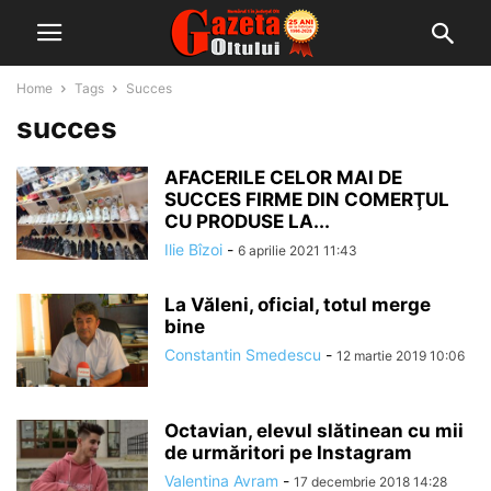
Home
Tags
Succes
succes
AFACERILE CELOR MAI DE
SUCCES FIRME DIN COMERŢUL
CU PRODUSE LA...
Ilie Bîzoi
-
6 aprilie 2021 11:43
La Văleni, oficial, totul merge
bine
Constantin Smedescu
-
12 martie 2019 10:06
Octavian, elevul slătinean cu mii
de urmăritori pe Instagram
Valentina Avram
-
17 decembrie 2018 14:28