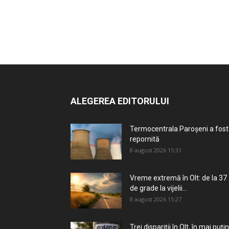
ALEGEREA EDITORULUI
Termocentrala Paroșeni a fost
repornită
8 august 2026 15:31
Vreme extremă în Olt: de la 37
de grade la vijelii...
8 august 2026 15:27
Trei dispariții în Olt, în mai puțin