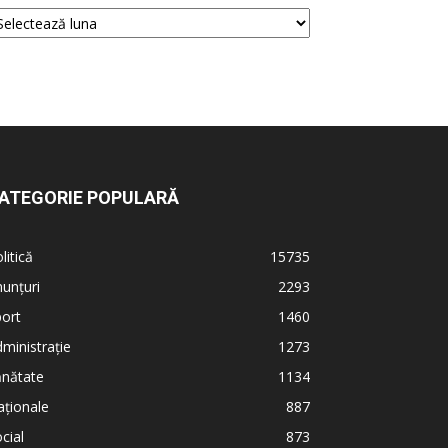
ATEGORIE POPULARĂ
litică
15735
unțuri
2293
ort
1460
ministrație
1273
ănătate
1134
ționale
887
cial
873