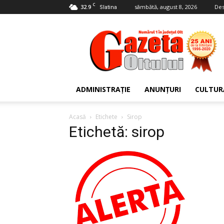
C
32.9
sâmbătă, august 8, 2026
Des
Slatina
Gazeta
Oltului
ADMINISTRAȚIE
ANUNȚURI
CULTUR
Acasă
Etichete
Sirop
Etichetă: sirop