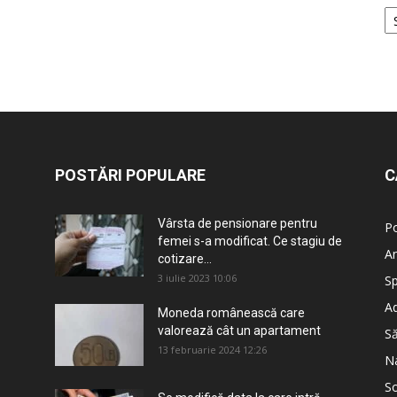
POSTĂRI POPULARE
C
Vârsta de pensionare pentru
Po
femei s-a modificat. Ce stagiu de
An
cotizare...
3 iulie 2023 10:06
Sp
Ad
Moneda românească care
valorează cât un apartament
S
13 februarie 2024 12:26
Na
So