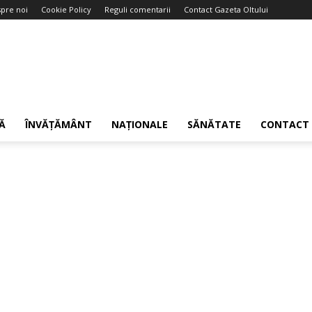
pre noi
Cookie Policy
Reguli comentarii
Contact Gazeta Oltului
Ă
ÎNVĂȚĂMÂNT
NAȚIONALE
SĂNĂTATE
CONTACT