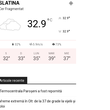
SLATINA
Cer Fragmentat
°
32.9
°
C
32.9
°
32.9
32%
5.9m/s
73%
S
D
LUN
MAR
MIE
32
°
33
°
35
°
39
°
37
°
Articole recente
Termocentrala Paroșeni a fost repornită
Vreme extremă în Olt: de la 37 de grade la vijelii și
ploi