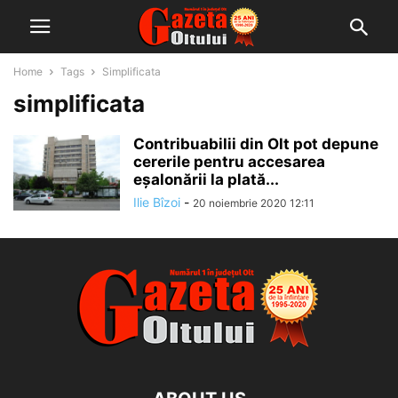
Home
Tags
Simplificata
simplificata
Contribuabilii din Olt pot depune
cererile pentru accesarea
eșalonării la plată...
Ilie Bîzoi
-
20 noiembrie 2020 12:11