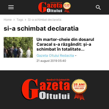
Home
Tags
Si-a schimbat declaratia
si-a schimbat declaratia
Un martor-cheie din dosarul
Caracal s-a răzgândit: și-a
schimbat în totalitate...
Gazeta Oltului Redactia
-
21 august 2019 05:40