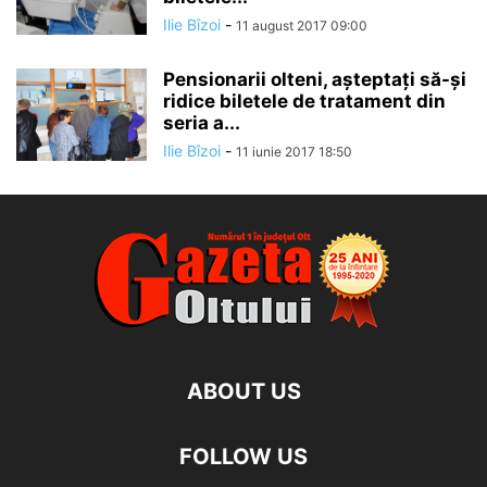
Ilie Bîzoi
-
11 august 2017 09:00
Pensionarii olteni, aşteptaţi să-şi
ridice biletele de tratament din
seria a...
Ilie Bîzoi
-
11 iunie 2017 18:50
ABOUT US
FOLLOW US