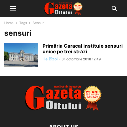
Home
Tags
Sensuri
sensuri
Primăria Caracal instituie sensuri
unice pe trei străzi
Ilie Bîzoi
-
31 octombrie 2018 12:49