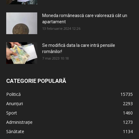
Moneda românească care valorează cât un
apartament
13 februarie 2024 12:26
Se modifică data la care intră pensiile
românilor!
7 mai 2023 10:18
CATEGORIE POPULARĂ
Politică
15735
Anunțuri
2293
Sport
1460
Administrație
1273
Sănătate
1134