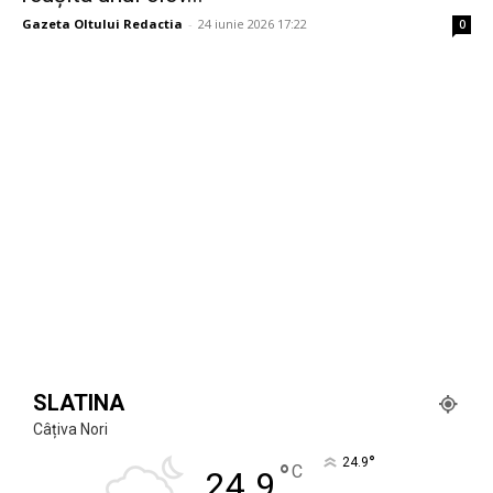
Gazeta Oltului Redactia
-
24 iunie 2026 17:22
0
SLATINA
Câțiva Nori
°
24.9
°
C
24.9