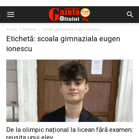
Acasă
Etichete
Scoala gimnaziala eugen ionescu
Etichetă: scoala gimnaziala eugen
ionescu
De la olimpic național la licean fără examen:
reușita unui elev...