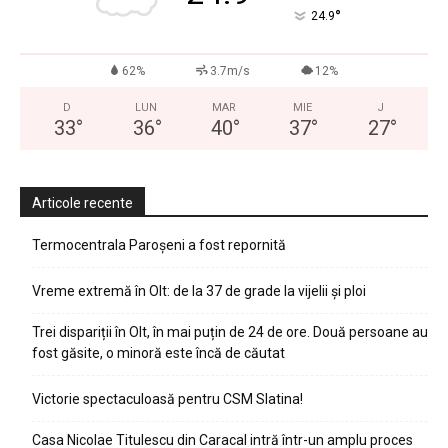
°
24.9
62%
3.7m/s
12%
D
LUN
MAR
MIE
J
33
°
36
°
40
°
37
°
27
°
Articole recente
Termocentrala Paroșeni a fost repornită
Vreme extremă în Olt: de la 37 de grade la vijelii și ploi
Trei dispariții în Olt, în mai puțin de 24 de ore. Două persoane au
fost găsite, o minoră este încă de căutat
Victorie spectaculoasă pentru CSM Slatina!
Casa Nicolae Titulescu din Caracal intră într-un amplu proces