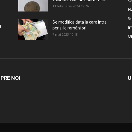
S
13 februarie 2024 12:26
Na
So
Se modifică data la care intră
N
În
pensiile românilor!
7 mai 2023 10:18
Om
PRE NOI
U