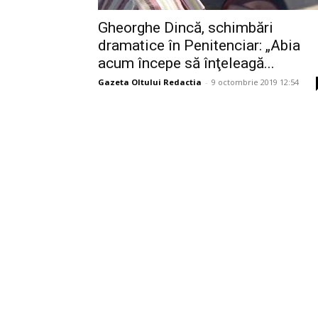
Gheorghe Dincă, schimbări
dramatice în Penitenciar: „Abia
acum începe să înţeleagă...
Gazeta Oltului Redactia
-
9 octombrie 2019 12:54