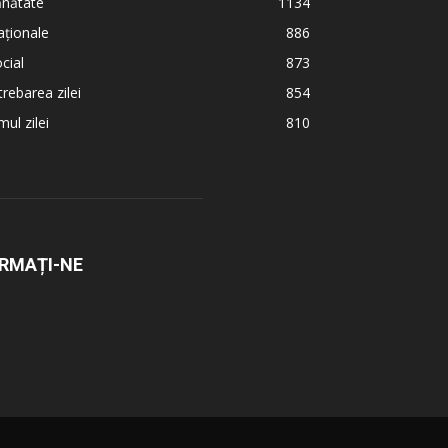
ănătate
1134
ționale
886
cial
873
trebarea zilei
854
ul zilei
810
RMAȚI-NE