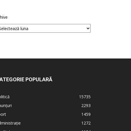
hive
ATEGORIE POPULARĂ
litică
15735
unțuri
2293
ort
1459
ministrație
1272