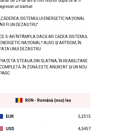
tânăr de 29 de ani a fost reținut după ce ar fi
agresat un bărbat
„CĂDEREA SISTEMULUI ENERGETIC NAȚIONAL
AR FI UN DEZASTRU”
CE S-AR ÎNTÂMPLA DACĂ AR CĂDEA SISTEMUL
ENERGETIC NAȚIONAL? ALRO ȘI ARTROM, ÎN
FAȚA UNUI DEZASTRU
PIAȚETA STEAUA DIN SLATINA, ÎN REABILITARE
COMPLETĂ. ÎN ZONĂ ESTE ANUNȚAT ȘI UN NOU
PARC
RON - Română (nou) leu
EUR
5,2515
USD
4,5457