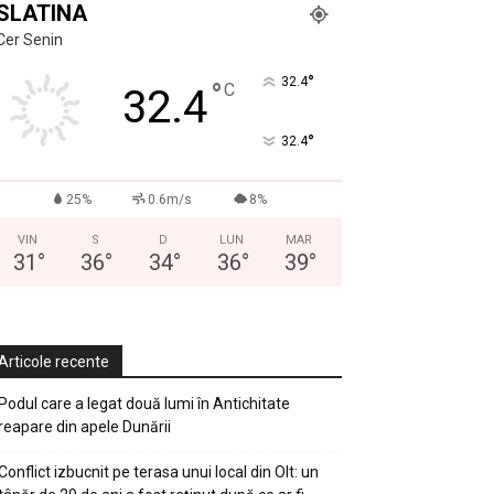
SLATINA
Cer Senin
°
32.4
°
C
32.4
°
32.4
25%
0.6m/s
8%
VIN
S
D
LUN
MAR
31
°
36
°
34
°
36
°
39
°
Articole recente
Podul care a legat două lumi în Antichitate
reapare din apele Dunării
Conflict izbucnit pe terasa unui local din Olt: un