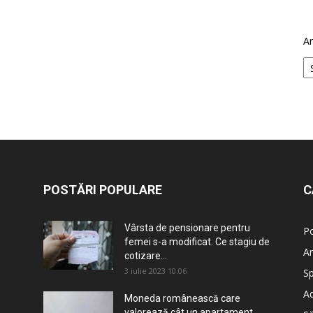
Ar
POSTĂRI POPULARE
C
Vârsta de pensionare pentru
Po
femei s-a modificat. Ce stagiu de
An
cotizare...
3 iulie 2023 10:06
Sp
Ad
Moneda românească care
valorează cât un apartament