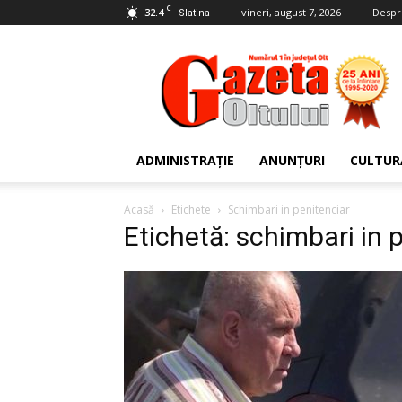
C
32.4
vineri, august 7, 2026
Despr
Slatina
Gazeta
Oltului
ADMINISTRAȚIE
ANUNȚURI
CULTUR
Acasă
Etichete
Schimbari in penitenciar
Etichetă: schimbari in 