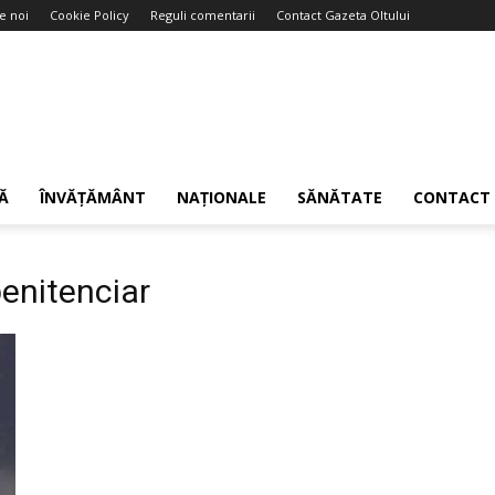
e noi
Cookie Policy
Reguli comentarii
Contact Gazeta Oltului
Ă
ÎNVĂȚĂMÂNT
NAȚIONALE
SĂNĂTATE
CONTACT
penitenciar