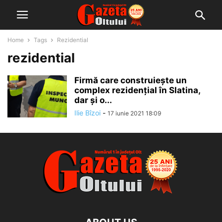
Home
Tags
Rezidential
rezidential
Firmă care construiește un
complex rezidențial în Slatina,
dar și o...
Ilie Bîzoi
-
17 iunie 2021 18:09