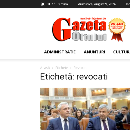
C
31.7
duminică, august 9, 2026
De
Slatina
Gazeta
Oltului
ADMINISTRAȚIE
ANUNȚURI
CULTUR
Acasă
Etichete
Revocati
Etichetă: revocati