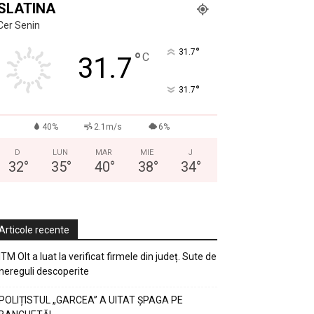
SLATINA
Cer Senin
°
31.7
°
C
31.7
°
31.7
40%
2.1m/s
6%
D
LUN
MAR
MIE
J
32
°
35
°
40
°
38
°
34
°
Articole recente
ITM Olt a luat la verificat firmele din județ. Sute de
nereguli descoperite
POLIȚISTUL „GARCEA” A UITAT ȘPAGA PE