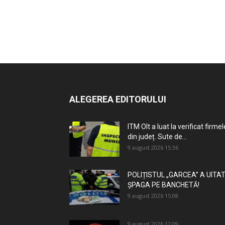
ALEGEREA EDITORULUI
ITM Olt a luat la verificat firmel
din județ. Sute de...
9 august 2026 15:36
POLIȚISTUL „GARCEA” A UITA
ȘPAGA PE BANCHETĂ!
9 august 2026 15:08
9 august 2026 12:09