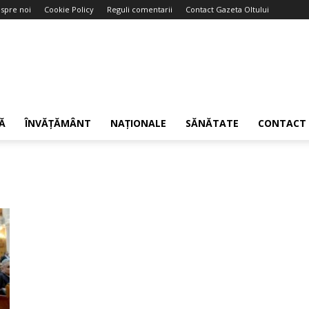
spre noi
Cookie Policy
Reguli comentarii
Contact Gazeta Oltului
Ă
ÎNVĂȚĂMÂNT
NAȚIONALE
SĂNĂTATE
CONTACT