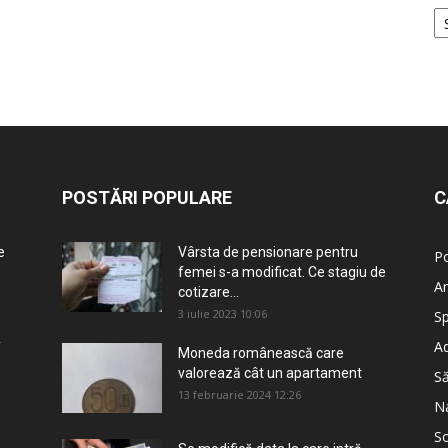
POSTĂRI POPULARE
C
e
Vârsta de pensionare pentru
Po
femei s-a modificat. Ce stagiu de
An
cotizare...
3 iulie 2023 10:06
Sp
Ad
T
Moneda românească care
valorează cât un apartament
S
13 februarie 2024 12:26
Na
So