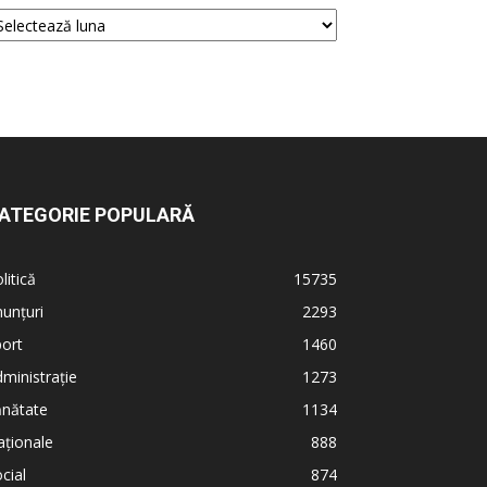
ATEGORIE POPULARĂ
litică
15735
unțuri
2293
ort
1460
ministrație
1273
ănătate
1134
ționale
888
cial
874