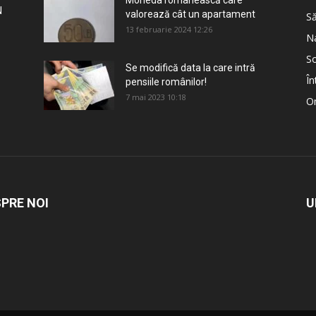
Moneda românească care
N
valorează cât un apartament
S
13 februarie 2024 12:26
Na
So
Se modifică data la care intră
În
pensiile românilor!
7 mai 2023 10:18
Om
PRE NOI
U