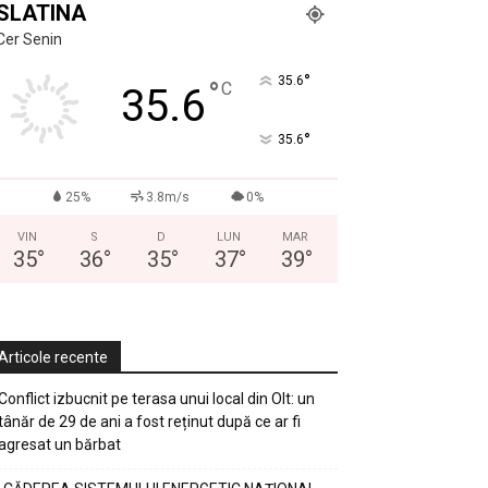
SLATINA
Cer Senin
°
35.6
°
C
35.6
°
35.6
25%
3.8m/s
0%
VIN
S
D
LUN
MAR
35
°
36
°
35
°
37
°
39
°
Articole recente
Conflict izbucnit pe terasa unui local din Olt: un
tânăr de 29 de ani a fost reținut după ce ar fi
agresat un bărbat