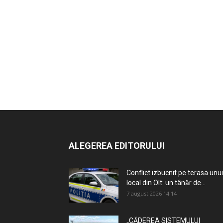
ALEGEREA EDITORULUI
Conflict izbucnit pe terasa unui
local din Olt: un tânăr de...
7 august 2026 14:14
„CĂDEREA SISTEMULUI