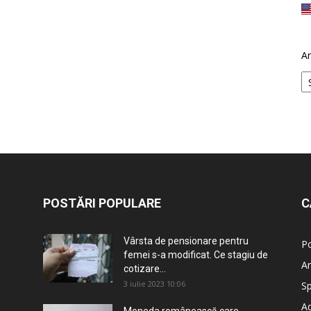
Ar
POSTĂRI POPULARE
C
Vârsta de pensionare pentru
Po
femei s-a modificat. Ce stagiu de
An
cotizare...
3 iulie 2023 10:06
Sp
Ad