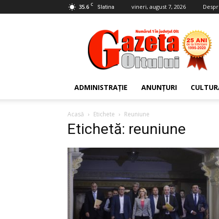
C
35.6
vineri, august 7, 2026
Despr
Slatina
Gazeta
Oltului
ADMINISTRAȚIE
ANUNȚURI
CULTUR
Acasă
Etichete
Reuniune
Etichetă: reuniune