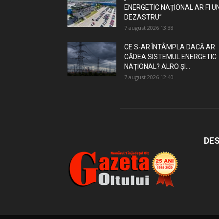
ENERGETIC NAȚIONAL AR FI U
DEZASTRU”
7 august 2026 13:38
CE S-AR ÎNTÂMPLA DACĂ AR
CĂDEA SISTEMUL ENERGETIC
NAȚIONAL? ALRO ȘI...
7 august 2026 12:40
DES