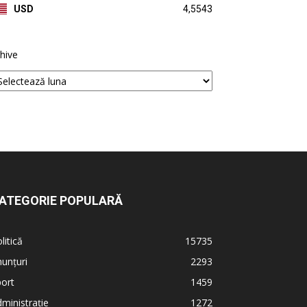
USD
4,5543
hive
ATEGORIE POPULARĂ
litică
15735
unțuri
2293
ort
1459
ministrație
1272