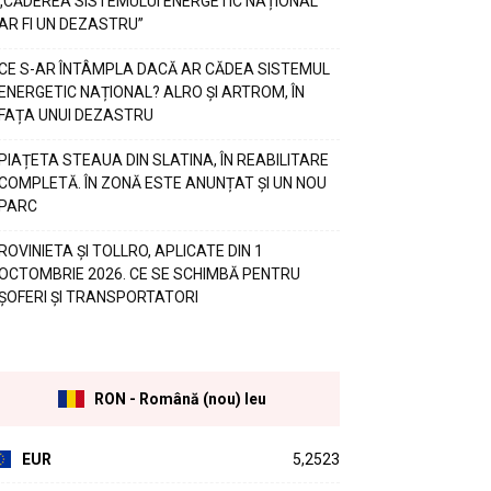
„CĂDEREA SISTEMULUI ENERGETIC NAȚIONAL
AR FI UN DEZASTRU”
CE S-AR ÎNTÂMPLA DACĂ AR CĂDEA SISTEMUL
ENERGETIC NAȚIONAL? ALRO ȘI ARTROM, ÎN
FAȚA UNUI DEZASTRU
PIAȚETA STEAUA DIN SLATINA, ÎN REABILITARE
COMPLETĂ. ÎN ZONĂ ESTE ANUNȚAT ȘI UN NOU
PARC
ROVINIETA ȘI TOLLRO, APLICATE DIN 1
OCTOMBRIE 2026. CE SE SCHIMBĂ PENTRU
ȘOFERI ȘI TRANSPORTATORI
RON - Română (nou) leu
EUR
5,2523