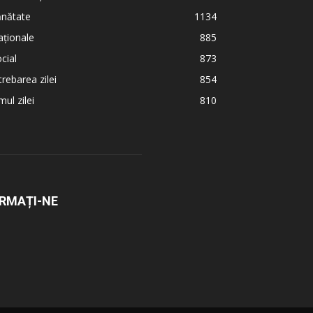
ănătate
1134
ționale
885
cial
873
trebarea zilei
854
ul zilei
810
RMAȚI-NE