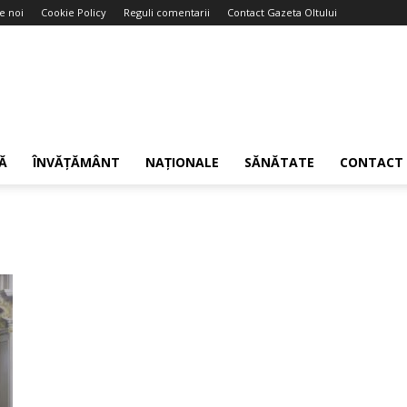
e noi
Cookie Policy
Reguli comentarii
Contact Gazeta Oltului
Ă
ÎNVĂȚĂMÂNT
NAȚIONALE
SĂNĂTATE
CONTACT