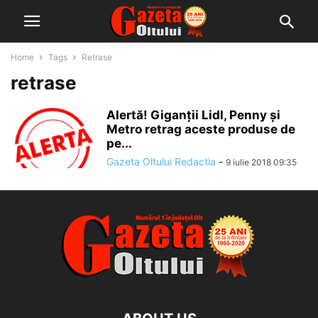
Home
Tags
Retrase
retrase
Alertă! Giganții Lidl, Penny și
Metro retrag aceste produse de
pe...
Gazeta Oltului Redactia
-
9 iulie 2018 09:35