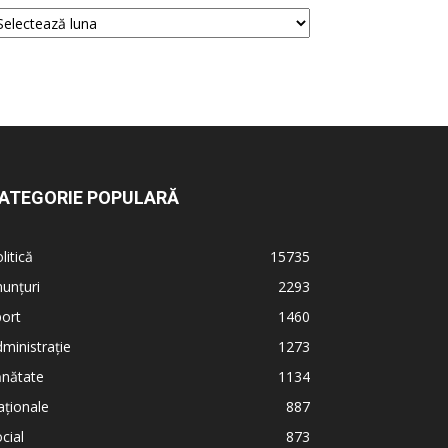
ATEGORIE POPULARĂ
litică
15735
unțuri
2293
ort
1460
ministrație
1273
ănătate
1134
ționale
887
cial
873