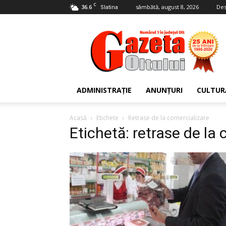
C
36.6
sâmbătă, august 8, 2026
Des
Slatina
Gazeta
Oltului
ADMINISTRAȚIE
ANUNȚURI
CULTUR
Acasă
Etichete
Retrase de la comercializare
Etichetă: retrase de la