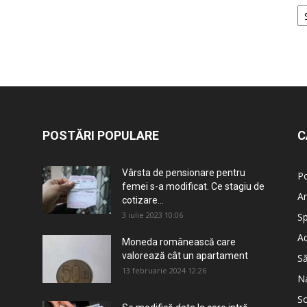
POSTĂRI POPULARE
C
Vârsta de pensionare pentru
Po
femei s-a modificat. Ce stagiu de
An
cotizare...
3 iulie 2023 10:06
Sp
Ad
Moneda românească care
valorează cât un apartament
S
13 februarie 2024 12:26
Na
So