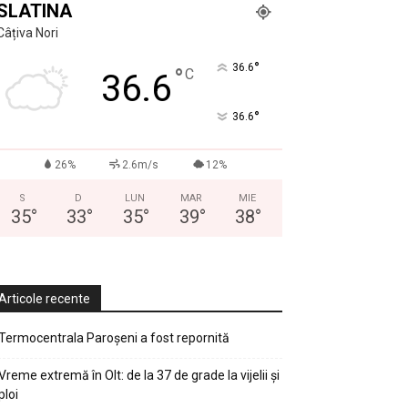
SLATINA
Câțiva Nori
°
36.6
°
C
36.6
°
36.6
26%
2.6m/s
12%
S
D
LUN
MAR
MIE
35
°
33
°
35
°
39
°
38
°
Articole recente
Termocentrala Paroșeni a fost repornită
Vreme extremă în Olt: de la 37 de grade la vijelii și
ploi