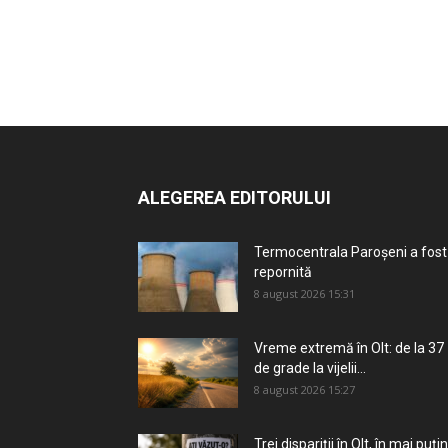
ALEGEREA EDITORULUI
Termocentrala Paroșeni a fost
repornită
8 august 2026 15:31
Vreme extremă în Olt: de la 37
de grade la vijelii...
8 august 2026 15:27
Trei dispariții în Olt, în mai puțin