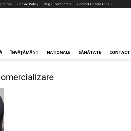
pre noi
Cookie Policy
Reguli comentarii
Contact Gazeta Oltului
Ă
ÎNVĂȚĂMÂNT
NAȚIONALE
SĂNĂTATE
CONTACT
 comercializare