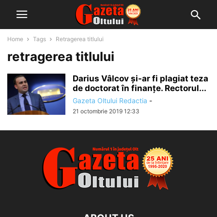
Home
Tags
Retragerea titlului
retragerea titlului
Darius Vâlcov și-ar fi plagiat teza
de doctorat în finanțe. Rectorul...
Gazeta Oltului Redactia
-
21 octombrie 2019 12:33