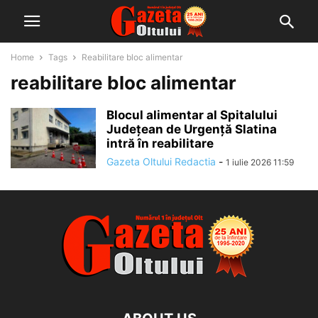
Home
Tags
Reabilitare bloc alimentar
reabilitare bloc alimentar
Blocul alimentar al Spitalului
Județean de Urgență Slatina
intră în reabilitare
Gazeta Oltului Redactia
-
1 iulie 2026 11:59