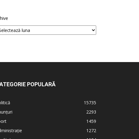
hive
ATEGORIE POPULARĂ
litică
15735
unțuri
2293
ort
1459
ministrație
1272