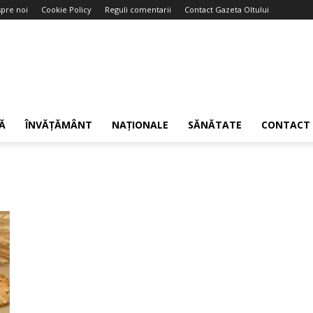
pre noi
Cookie Policy
Reguli comentarii
Contact Gazeta Oltului
Ă
ÎNVĂȚĂMÂNT
NAȚIONALE
SĂNĂTATE
CONTACT