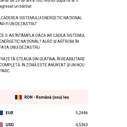
tânăr de 29 de ani a fost reținut după ce ar fi
agresat un bărbat
„CĂDEREA SISTEMULUI ENERGETIC NAȚIONAL
AR FI UN DEZASTRU”
CE S-AR ÎNTÂMPLA DACĂ AR CĂDEA SISTEMUL
ENERGETIC NAȚIONAL? ALRO ȘI ARTROM, ÎN
FAȚA UNUI DEZASTRU
PIAȚETA STEAUA DIN SLATINA, ÎN REABILITARE
COMPLETĂ. ÎN ZONĂ ESTE ANUNȚAT ȘI UN NOU
PARC
RON - Română (nou) leu
EUR
5,2446
USD
4,5363