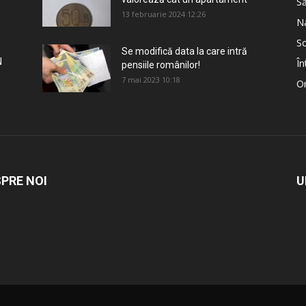
S
13 februarie 2024 12:26
Na
So
Se modifică data la care intră
N
În
pensiile românilor!
7 mai 2023 10:18
Om
PRE NOI
U