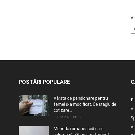
Ar
POSTĂRI POPULARE
C
Vârsta de pensionare pentru
Po
femei s-a modificat. Ce stagiu de
An
cotizare...
3 iulie 2023 10:06
Sp
Ad
Moneda românească care
valorează cât un apartament