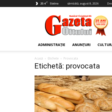
C
20.4
sâmbătă, august 8, 2026
Des
Slatina
Gazeta
Oltului
ADMINISTRAȚIE
ANUNȚURI
CULTUR
Acasă
Etichete
Provocata
Etichetă: provocata