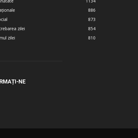
ănătate
1134
ționale
886
cial
873
trebarea zilei
854
ul zilei
810
RMAȚI-NE