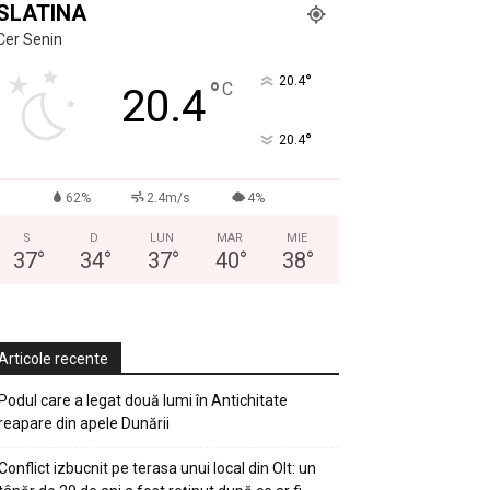
SLATINA
Cer Senin
°
20.4
°
C
20.4
°
20.4
62%
2.4m/s
4%
S
D
LUN
MAR
MIE
37
°
34
°
37
°
40
°
38
°
Articole recente
Podul care a legat două lumi în Antichitate
reapare din apele Dunării
Conflict izbucnit pe terasa unui local din Olt: un