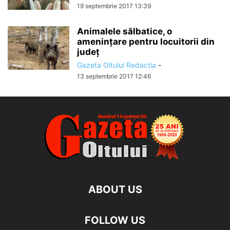
19 septembrie 2017 13:39
Animalele sălbatice, o
ameninţare pentru locuitorii din
județ
Gazeta Oltului Redactia
-
13 septembrie 2017 12:46
ABOUT US
FOLLOW US