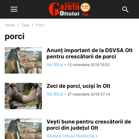
Home
Tags
Porci
porci
Anunț important de la DSVSA Olt
pentru crescătorii de porci
Ilie Bîzoi
-
13 noiembrie 2019 15:02
Zeci de porci, uciși în Olt
Ilie Bîzoi
-
27 noiembrie 2018 07:14
Veşti bune pentru crescătorii de
porci din judeţul Olt
Gazeta Oltului Redactia
-