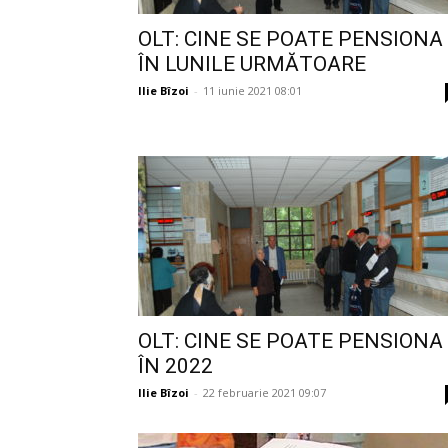
OLT: CINE SE POATE PENSIONA
ÎN LUNILE URMĂTOARE
Ilie Bîzoi
-
11 iunie 2021 08:01
OLT: CINE SE POATE PENSIONA
ÎN 2022
Ilie Bîzoi
-
22 februarie 2021 09:07