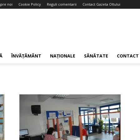
pre noi
Cookie Policy
Reguli comentarii
Contact Gazeta Oltului
Ă
ÎNVĂȚĂMÂNT
NAȚIONALE
SĂNĂTATE
CONTACT