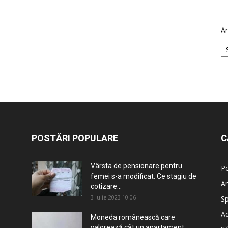
Ar
POSTĂRI POPULARE
C
Vârsta de pensionare pentru
Po
femei s-a modificat. Ce stagiu de
An
cotizare...
3 iulie 2023 10:06
Sp
Ad
Moneda românească care
valorează cât un apartament