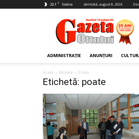
C
22.1
sâmbătă, august 8, 2026
Des
Slatina
Gazeta
Oltului
ADMINISTRAȚIE
ANUNȚURI
CULTUR
Acasă
Etichete
Poate
Etichetă: poate