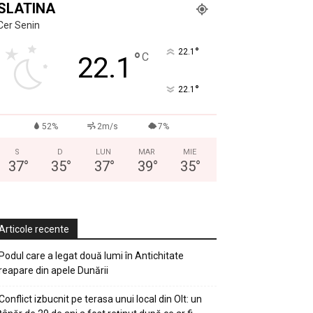
SLATINA
Cer Senin
°
22.1
°
C
22.1
°
22.1
52%
2m/s
7%
S
D
LUN
MAR
MIE
37
°
35
°
37
°
39
°
35
°
Articole recente
Podul care a legat două lumi în Antichitate
reapare din apele Dunării
Conflict izbucnit pe terasa unui local din Olt: un