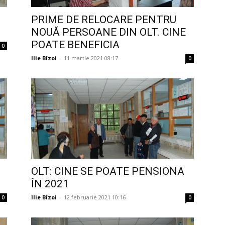
PRIME DE RELOCARE PENTRU
NOUĂ PERSOANE DIN OLT. CINE
POATE BENEFICIA
0
Ilie Bîzoi
-
11 martie 2021 08:17
0
OLT: CINE SE POATE PENSIONA
ÎN 2021
Ilie Bîzoi
-
12 februarie 2021 10:16
0
0