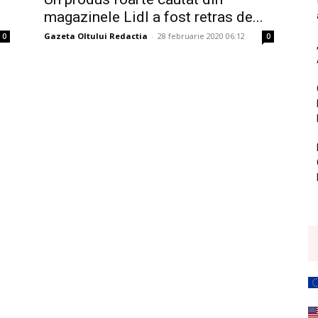
magazinele Lidl a fost retras de...
Gazeta Oltului Redactia
-
28 februarie 2020 06:12
0
0