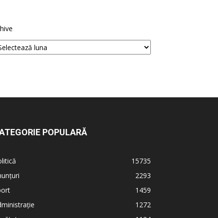
hive
ATEGORIE POPULARĂ
litică
15735
unțuri
2293
ort
1459
ministrație
1272