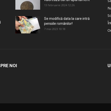
S
13 februarie 2024 12:26
Na
So
Se modifică data la care intră
N
În
pensiile românilor!
7 mai 2023 10:18
Om
PRE NOI
U