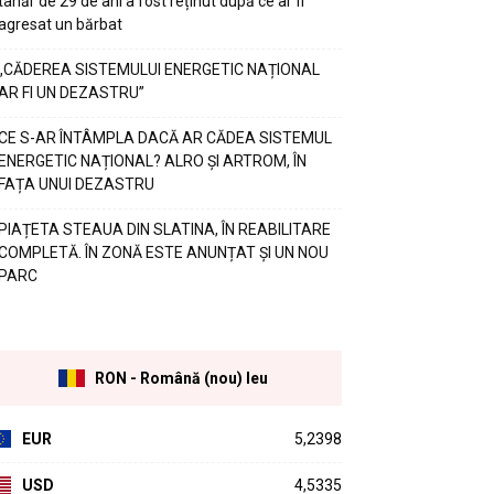
tânăr de 29 de ani a fost reținut după ce ar fi
agresat un bărbat
„CĂDEREA SISTEMULUI ENERGETIC NAȚIONAL
AR FI UN DEZASTRU”
CE S-AR ÎNTÂMPLA DACĂ AR CĂDEA SISTEMUL
ENERGETIC NAȚIONAL? ALRO ȘI ARTROM, ÎN
FAȚA UNUI DEZASTRU
PIAȚETA STEAUA DIN SLATINA, ÎN REABILITARE
COMPLETĂ. ÎN ZONĂ ESTE ANUNȚAT ȘI UN NOU
PARC
RON - Română (nou) leu
EUR
5,2398
USD
4,5335