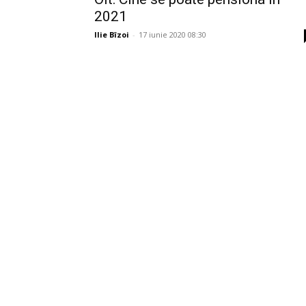
2021
Ilie Bîzoi
-
17 iunie 2020 08:30