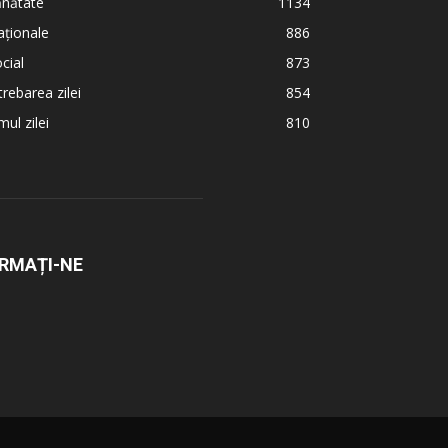
ănătate
1134
ționale
886
cial
873
trebarea zilei
854
ul zilei
810
RMAȚI-NE