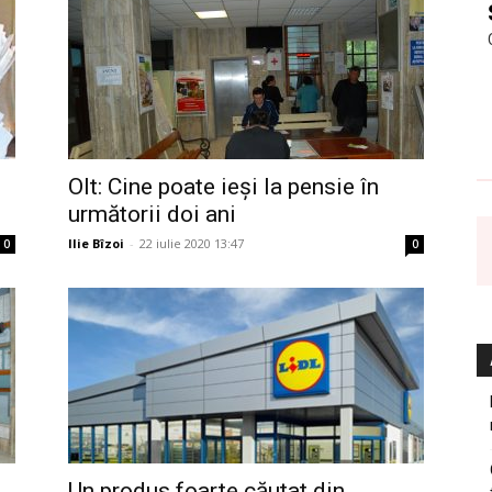
Olt: Cine poate ieși la pensie în
următorii doi ani
Ilie Bîzoi
-
22 iulie 2020 13:47
0
0
Un produs foarte căutat din