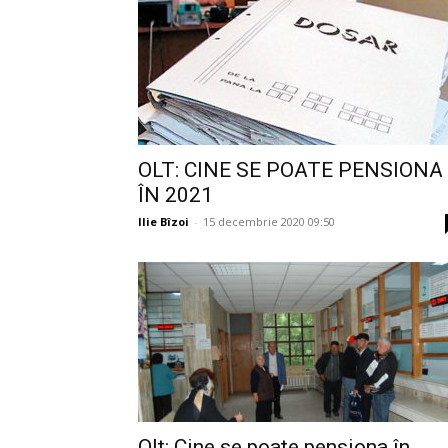
OLT: CINE SE POATE PENSIONA
ÎN 2021
Ilie Bîzoi
-
15 decembrie 2020 09:50
Olt: Cine se poate pensiona în