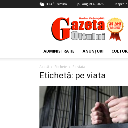
C
33.4
joi, august 6, 2026
Despre n
Slatina
Gazeta
Oltului
ADMINISTRAȚIE
ANUNȚURI
CULTUR
Acasă
Etichete
Pe viata
Etichetă: pe viata