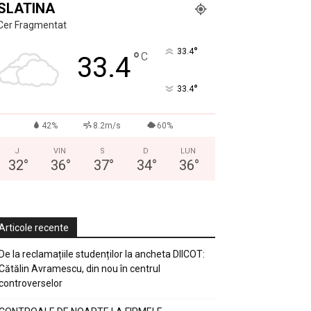
SLATINA
Cer Fragmentat
°
33.4
°
C
33.4
°
33.4
42%
8.2m/s
60%
J
VIN
S
D
LUN
32
°
36
°
37
°
34
°
36
°
Articole recente
De la reclamațiile studenților la ancheta DIICOT:
Cătălin Avramescu, din nou în centrul
controverselor