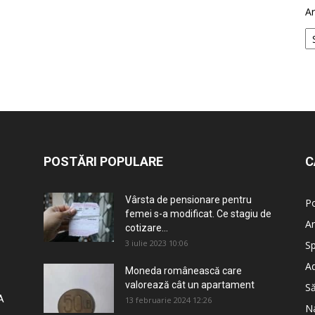
Ar
POSTĂRI POPULARE
C
Vârsta de pensionare pentru
Po
femei s-a modificat. Ce stagiu de
An
cotizare...
3 iulie 2023 10:06
Sp
Ad
Moneda românească care
valorează cât un apartament
S
A
13 februarie 2024 12:26
Na