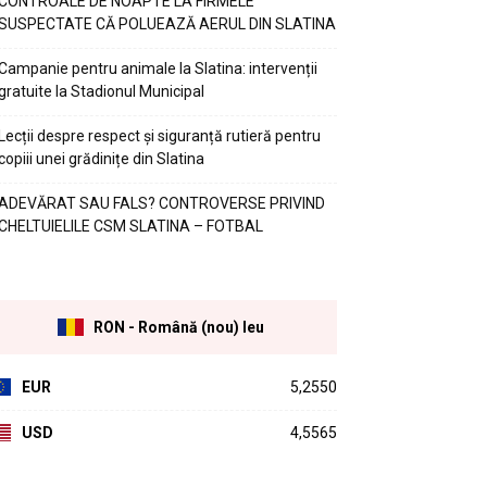
CONTROALE DE NOAPTE LA FIRMELE
SUSPECTATE CĂ POLUEAZĂ AERUL DIN SLATINA
Campanie pentru animale la Slatina: intervenții
gratuite la Stadionul Municipal
Lecții despre respect și siguranță rutieră pentru
copiii unei grădinițe din Slatina
ADEVĂRAT SAU FALS? CONTROVERSE PRIVIND
CHELTUIELILE CSM SLATINA – FOTBAL
RON - Română (nou) leu
EUR
5,2550
USD
4,5565