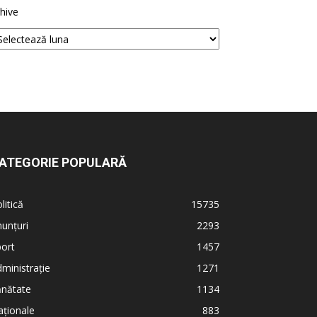
hive
ATEGORIE POPULARĂ
litică
15735
unțuri
2293
ort
1457
ministrație
1271
ănătate
1134
ționale
883