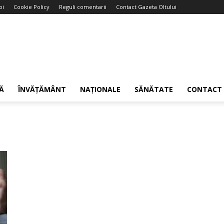
oi
Cookie Policy
Reguli comentarii
Contact Gazeta Oltului
Ă
ÎNVĂȚĂMÂNT
NAȚIONALE
SĂNĂTATE
CONTACT