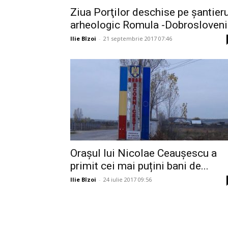
Ziua Porţilor deschise pe şantieru
arheologic Romula -Dobrosloveni
Ilie Bîzoi
-
21 septembrie 2017 07:46
Orașul lui Nicolae Ceaușescu a
primit cei mai puțini bani de...
Ilie Bîzoi
-
24 iulie 2017 09:56