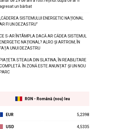
tânăr de 29 de ani a fost reținut după ce ar fi
agresat un bărbat
„CĂDEREA SISTEMULUI ENERGETIC NAȚIONAL
AR FI UN DEZASTRU”
CE S-AR ÎNTÂMPLA DACĂ AR CĂDEA SISTEMUL
ENERGETIC NAȚIONAL? ALRO ȘI ARTROM, ÎN
FAȚA UNUI DEZASTRU
PIAȚETA STEAUA DIN SLATINA, ÎN REABILITARE
COMPLETĂ. ÎN ZONĂ ESTE ANUNȚAT ȘI UN NOU
PARC
RON - Română (nou) leu
EUR
5,2398
USD
4,5335