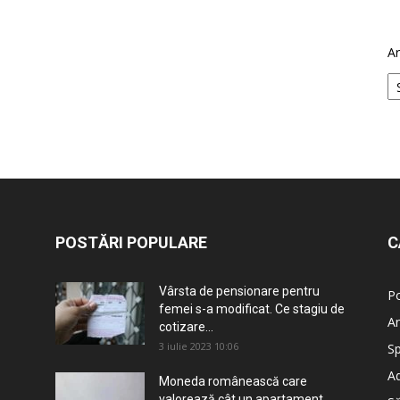
Ar
POSTĂRI POPULARE
C
Vârsta de pensionare pentru
Po
femei s-a modificat. Ce stagiu de
An
cotizare...
3 iulie 2023 10:06
Sp
Ad
Moneda românească care
valorează cât un apartament