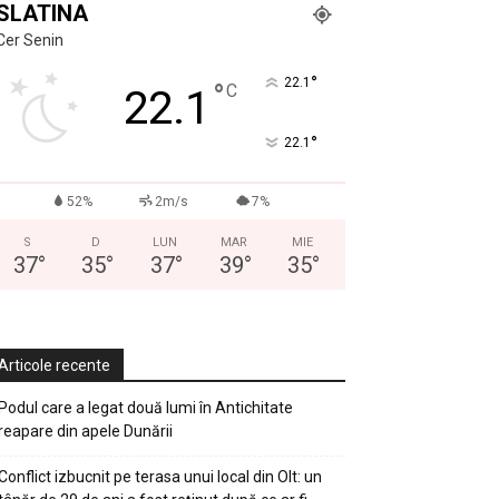
SLATINA
Cer Senin
°
22.1
°
C
22.1
°
22.1
52%
2m/s
7%
S
D
LUN
MAR
MIE
37
°
35
°
37
°
39
°
35
°
Articole recente
Podul care a legat două lumi în Antichitate
reapare din apele Dunării
Conflict izbucnit pe terasa unui local din Olt: un