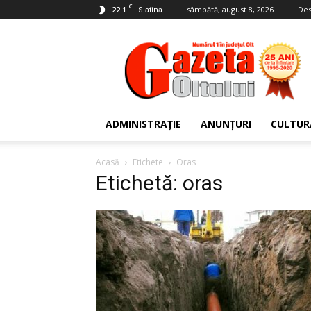
C
22.1
sâmbătă, august 8, 2026
Des
Slatina
Gazeta
Oltului
ADMINISTRAȚIE
ANUNȚURI
CULTUR
Acasă
Etichete
Oras
Etichetă: oras