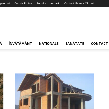
pre noi
Cookie Policy
Reguli comentarii
Contact Gazeta Oltului
Ă
ÎNVĂȚĂMÂNT
NAȚIONALE
SĂNĂTATE
CONTACT