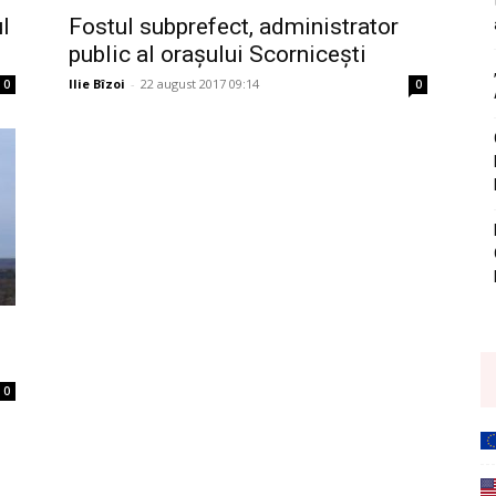
l
Fostul subprefect, administrator
public al orașului Scornicești
Ilie Bîzoi
-
22 august 2017 09:14
0
0
0