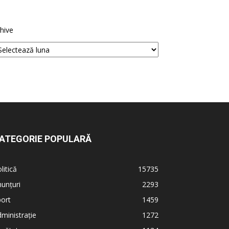
hive
ATEGORIE POPULARĂ
litică
15735
unțuri
2293
ort
1459
ministrație
1272