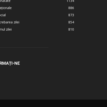
ănătate
1134
ționale
886
cial
873
trebarea zilei
854
ul zilei
810
RMAȚI-NE