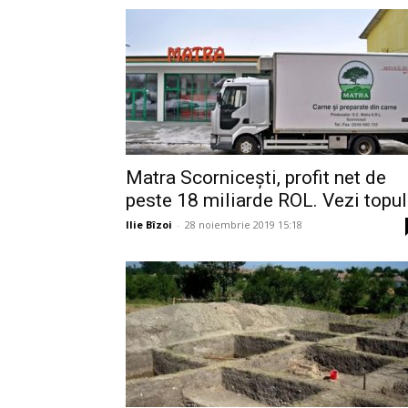
Matra Scorniceşti, profit net de
peste 18 miliarde ROL. Vezi topul.
Ilie Bîzoi
-
28 noiembrie 2019 15:18