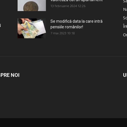
S
13 februarie 2024 12:26
Na
So
Se modifică data la care intră
N
În
pensiile românilor!
7 mai 2023 10:18
Om
PRE NOI
U