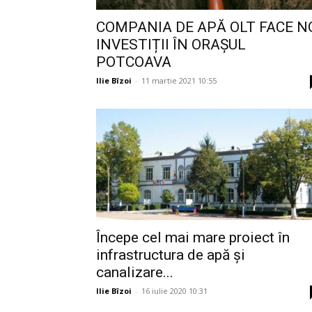
COMPANIA DE APĂ OLT FACE N
INVESTIȚII ÎN ORAȘUL
POTCOAVA
Ilie Bîzoi
-
11 martie 2021 10:55
Începe cel mai mare proiect în
infrastructura de apă și
canalizare...
Ilie Bîzoi
-
16 iulie 2020 10:31