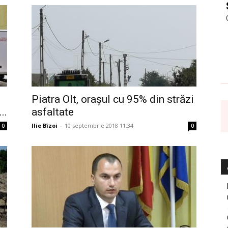
Piatra Olt, orașul cu 95% din străzi
..
asfaltate
Ilie Bîzoi
-
10 septembrie 2018 11:34
0
0