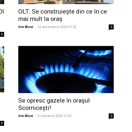
OI
OLT: Se construieşte din ce în ce
mai mult la oraș
Ilie Bîzoi
-
16 decembrie 2020 07:32
0
0
Se opresc gazele în orașul
Scornicești!
Ilie Bîzoi
-
31 ianuarie 2020 21:07
0
0