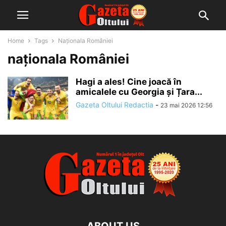
Home
Tags
Naționala României
naționala României
Hagi a ales! Cine joacă în
amicalele cu Georgia și Țara...
Gazeta Oltului Redactia
-
23 mai 2026 12:56