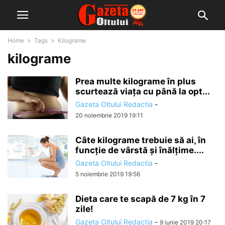
Home
Tags
Kilograme
kilograme
Prea multe kilograme în plus
scurtează viața cu până la opt...
Gazeta Oltului Redactia
-
20 noiembrie 2019 19:11
Câte kilograme trebuie să ai, în
funcție de vârstă și înălțime....
Gazeta Oltului Redactia
-
5 noiembrie 2019 19:56
Dieta care te scapă de 7 kg în 7
zile!
Gazeta Oltului Redactia
-
9 iunie 2019 20:17