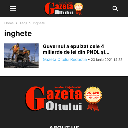
Home
Tags
Inghete
inghete
Guvernul a epuizat cele 4
miliarde de lei din PNDL şi...
Gazeta Oltului Redactia
-
23 iunie 2021 14:22