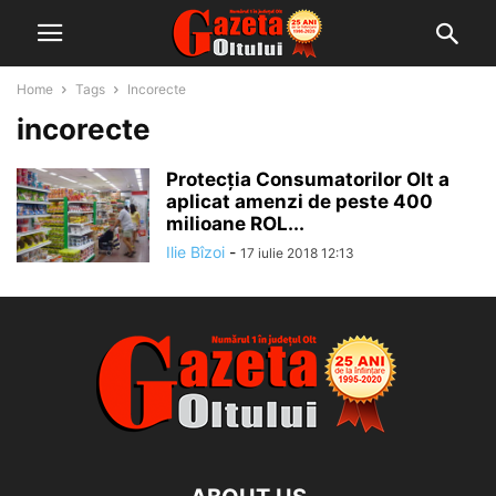
Home
Tags
Incorecte
incorecte
Protecţia Consumatorilor Olt a
aplicat amenzi de peste 400
milioane ROL...
Ilie Bîzoi
-
17 iulie 2018 12:13