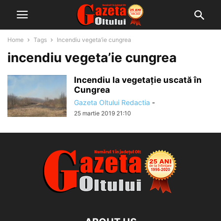
Home
Tags
Incendiu vegeta’ie cungrea
incendiu vegeta’ie cungrea
Incendiu la vegetație uscată în
Cungrea
Gazeta Oltului Redactia
-
25 martie 2019 21:10