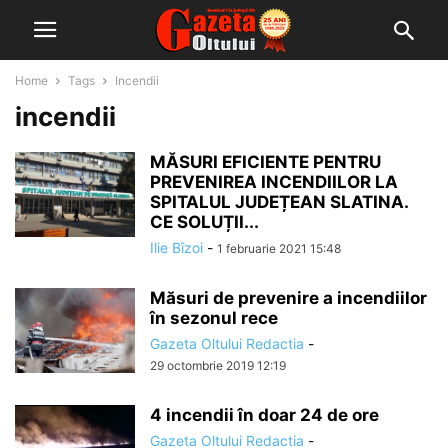
Home
Tags
Incendii
incendii
MĂSURI EFICIENTE PENTRU
PREVENIREA INCENDIILOR LA
SPITALUL JUDEȚEAN SLATINA.
CE SOLUȚII...
Ilie Bîzoi
-
1 februarie 2021 15:48
Măsuri de prevenire a incendiilor
în sezonul rece
Gazeta Oltului Redactia
-
29 octombrie 2019 12:19
4 incendii în doar 24 de ore
Gazeta Oltului Redactia
-