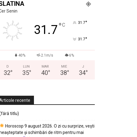
SLATINA
Cer Senin
°
31.7
°
C
31.7
°
31.7
40%
2.1m/s
6%
D
LUN
MAR
MIE
J
32
°
35
°
40
°
38
°
34
°
Articole recente
(fără titlu)
Horoscop 9 august 2026. O zi cu surprize, vești
neașteptate și schimbări de ritm pentru mai