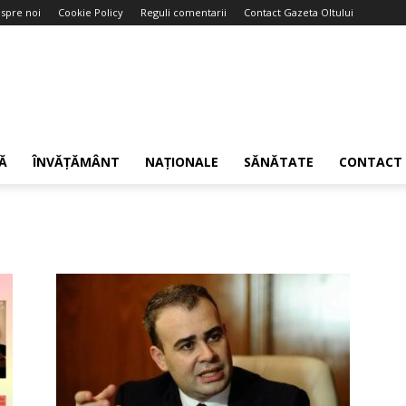
spre noi
Cookie Policy
Reguli comentarii
Contact Gazeta Oltului
Ă
ÎNVĂȚĂMÂNT
NAȚIONALE
SĂNĂTATE
CONTACT