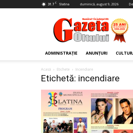
C
31.7
duminică, august 9, 2026
De
Slatina
Gazeta
Oltului
ADMINISTRAȚIE
ANUNȚURI
CULTUR
Acasă
Etichete
Incendiare
Etichetă: incendiare