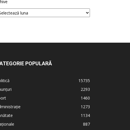
hive
ATEGORIE POPULARĂ
litică
15735
unțuri
2293
ort
1460
ministrație
1273
ănătate
1134
ționale
887