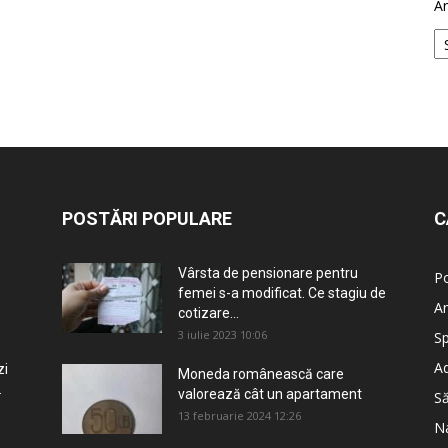
Ar
POSTĂRI POPULARE
C
Vârsta de pensionare pentru
Po
femei s-a modificat. Ce stagiu de
An
cotizare...
3 iulie 2023 10:06
Sp
Ad
zi
Moneda românească care
.
valorează cât un apartament
S
13 februarie 2024 12:26
Na