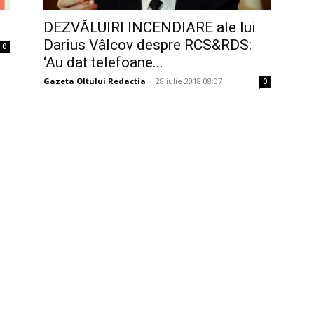
DEZVĂLUIRI INCENDIARE ale lui
Darius Vâlcov despre RCS&RDS:
0
‘Au dat telefoane...
Gazeta Oltului Redactia
-
28 iulie 2018 08:07
0