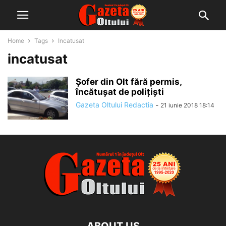
Home
Tags
Incatusat
incatusat
Șofer din Olt fără permis,
încătușat de polițiști
Gazeta Oltului Redactia
-
21 iunie 2018 18:14