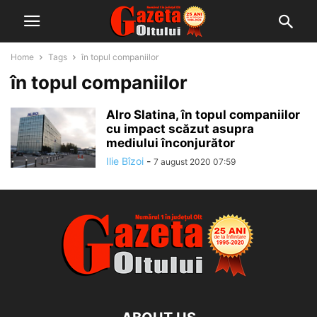
Home
Tags
în topul companiilor
în topul companiilor
Alro Slatina, în topul companiilor
cu impact scăzut asupra
mediului înconjurător
Ilie Bîzoi
-
7 august 2020 07:59