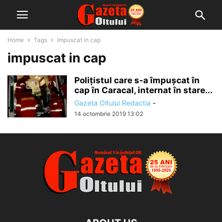
Home
Tags
Impuscat in cap
impuscat in cap
Poliţistul care s-a împuşcat în
cap în Caracal, internat în stare...
Gazeta Oltului Redactia
-
14 octombrie 2019 13:02