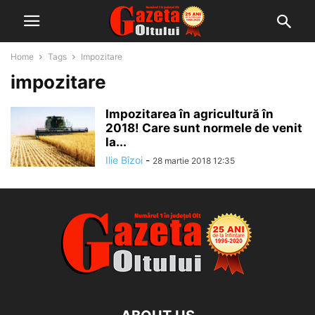
Home
Tags
Impozitare
impozitare
Impozitarea în agricultură în
2018! Care sunt normele de venit
la...
Ilie Bîzoi
-
28 martie 2018 12:35