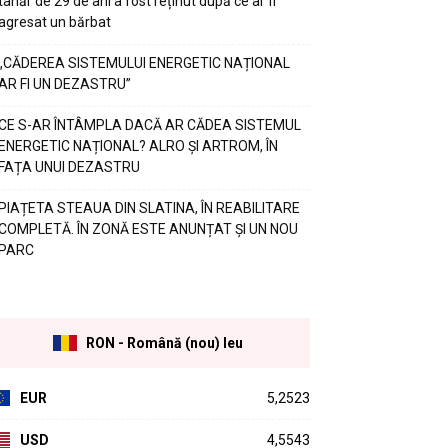
tânăr de 29 de ani a fost reținut după ce ar fi
agresat un bărbat
„CĂDEREA SISTEMULUI ENERGETIC NAȚIONAL
AR FI UN DEZASTRU”
CE S-AR ÎNTÂMPLA DACĂ AR CĂDEA SISTEMUL
ENERGETIC NAȚIONAL? ALRO ȘI ARTROM, ÎN
FAȚA UNUI DEZASTRU
PIAȚETA STEAUA DIN SLATINA, ÎN REABILITARE
COMPLETĂ. ÎN ZONĂ ESTE ANUNȚAT ȘI UN NOU
PARC
RON - Română (nou) leu
EUR
5,2523
USD
4,5543