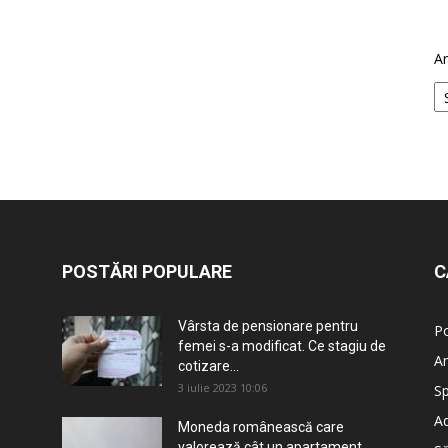
Ar
POSTĂRI POPULARE
C
Vârsta de pensionare pentru
Po
femei s-a modificat. Ce stagiu de
An
cotizare...
3 iulie 2023 10:06
Sp
Ad
Moneda românească care
valorează cât un apartament