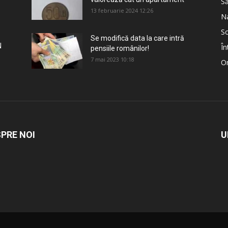
S
13 februarie 2024 12:26
Na
So
Se modifică data la care intră
N
În
pensiile românilor!
7 mai 2023 10:18
Om
PRE NOI
U