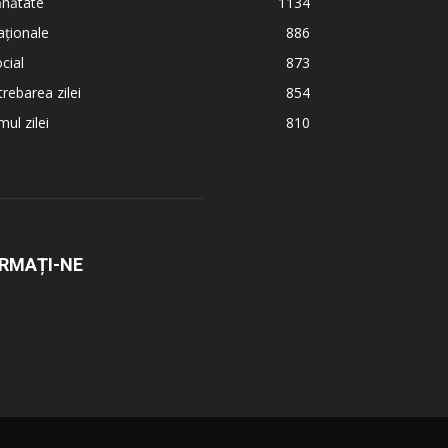
ănătate
1134
ționale
886
cial
873
trebarea zilei
854
ul zilei
810
RMAȚI-NE