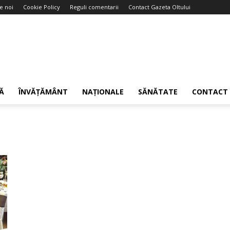
e noi
Cookie Policy
Reguli comentarii
Contact Gazeta Oltului
Ă
ÎNVĂȚĂMÂNT
NAȚIONALE
SĂNĂTATE
CONTACT