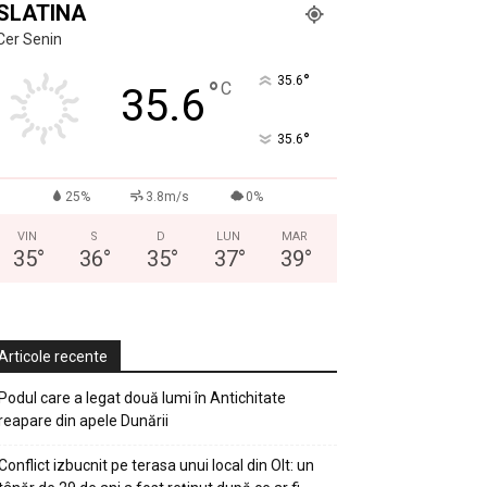
SLATINA
Cer Senin
°
35.6
°
C
35.6
°
35.6
25%
3.8m/s
0%
VIN
S
D
LUN
MAR
35
°
36
°
35
°
37
°
39
°
Articole recente
Podul care a legat două lumi în Antichitate
reapare din apele Dunării
Conflict izbucnit pe terasa unui local din Olt: un