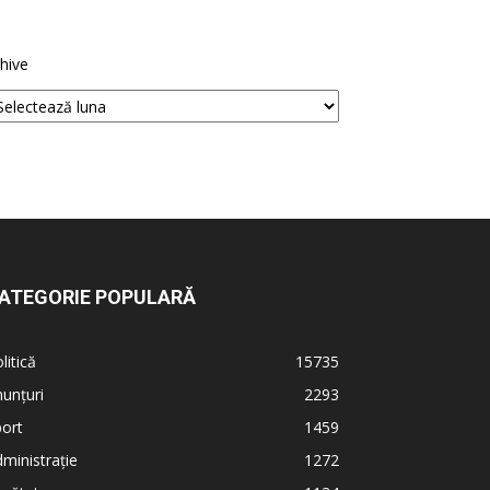
hive
ATEGORIE POPULARĂ
litică
15735
unțuri
2293
ort
1459
ministrație
1272