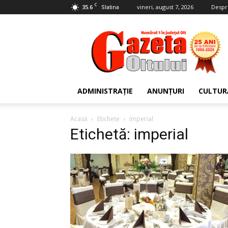
C
35.6
vineri, august 7, 2026
Despr
Slatina
Gazeta
Oltului
ADMINISTRAȚIE
ANUNȚURI
CULTUR
Acasă
Etichete
Imperial
Etichetă: imperial