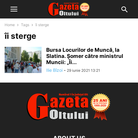
Home
Tags
îi sterge
îi sterge
Bursa Locurilor de Muncă, la
Slatina. Șomer către ministrul
Muncii: „Îi...
Ilie Bîzoi
-
29 iunie 2021 13:21