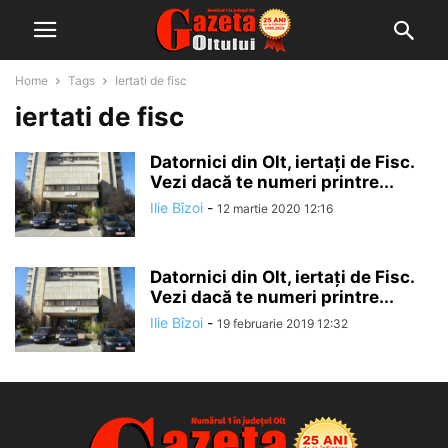
Home
Tags
Iertati de fisc
iertati de fisc
Datornici din Olt, iertați de Fisc.
Vezi dacă te numeri printre...
Ilie Bîzoi
-
12 martie 2020 12:16
Datornici din Olt, iertați de Fisc.
Vezi dacă te numeri printre...
Ilie Bîzoi
-
19 februarie 2019 12:32