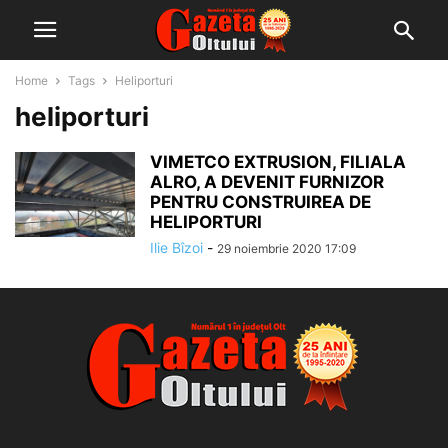
Home
Tags
Heliporturi
heliporturi
VIMETCO EXTRUSION, FILIALA
ALRO, A DEVENIT FURNIZOR
PENTRU CONSTRUIREA DE
HELIPORTURI
Ilie Bîzoi
-
29 noiembrie 2020 17:09