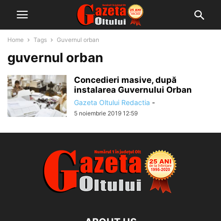
Home
Tags
Guvernul orban
guvernul orban
Concedieri masive, după
instalarea Guvernului Orban
Gazeta Oltului Redactia
-
5 noiembrie 2019 12:59