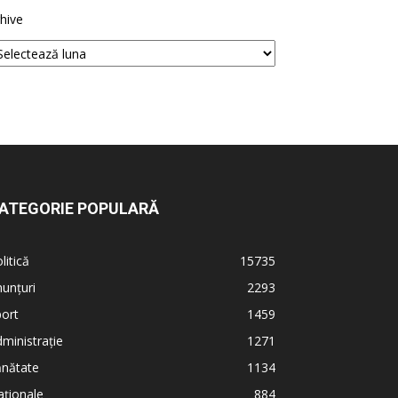
hive
ATEGORIE POPULARĂ
litică
15735
unțuri
2293
ort
1459
ministrație
1271
ănătate
1134
ționale
884