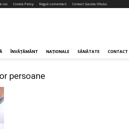
e noi
Cookie Policy
Reguli comentarii
Contact Gazeta Oltului
Ă
ÎNVĂȚĂMÂNT
NAȚIONALE
SĂNĂTATE
CONTACT
tor persoane