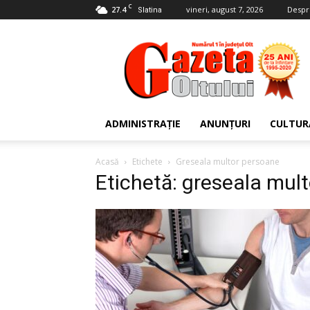
C
27.4
vineri, august 7, 2026
Despr
Slatina
Gazeta
Oltului
ADMINISTRAȚIE
ANUNȚURI
CULTUR
Acasă
Etichete
Greseala multor persoane
Etichetă: greseala mul