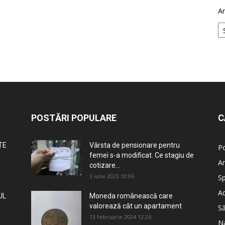
Ar
POSTĂRI POPULARE
C
TE
Vârsta de pensionare pentru
Po
femei s-a modificat. Ce stagiu de
An
cotizare...
3 iulie 2023 10:06
Sp
Ad
UL
Moneda românească care
valorează cât un apartament
S
13 februarie 2024 12:26
Na