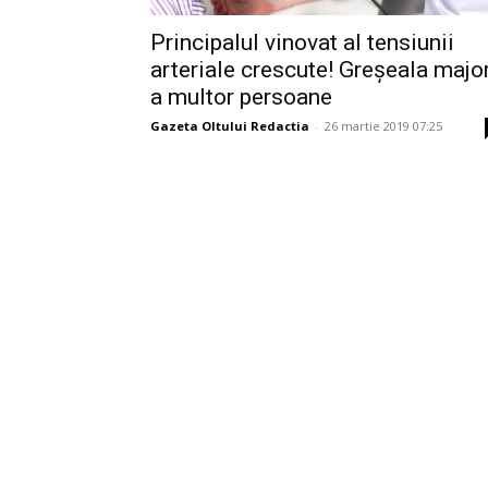
Principalul vinovat al tensiunii
arteriale crescute! Greșeala majo
a multor persoane
Gazeta Oltului Redactia
-
26 martie 2019 07:25