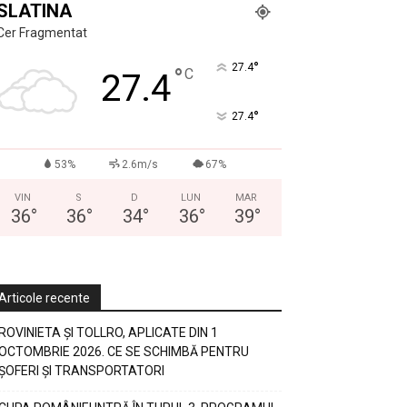
SLATINA
Cer Fragmentat
°
27.4
°
C
27.4
°
27.4
53%
2.6m/s
67%
VIN
S
D
LUN
MAR
36
°
36
°
34
°
36
°
39
°
Articole recente
ROVINIETA ȘI TOLLRO, APLICATE DIN 1
OCTOMBRIE 2026. CE SE SCHIMBĂ PENTRU
ȘOFERI ȘI TRANSPORTATORI