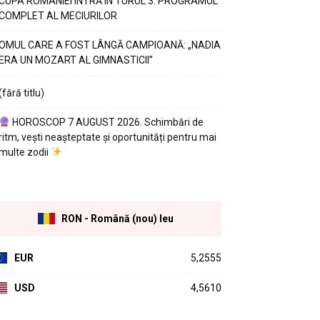
CUPA ROMÂNIEI INTRĂ ÎN TURUL 3. PROGRAMUL
COMPLET AL MECIURILOR
OMUL CARE A FOST LÂNGĂ CAMPIOANĂ: „NADIA
ERA UN MOZART AL GIMNASTICII”
(fără titlu)
HOROSCOP 7 AUGUST 2026. Schimbări de
ritm, vești neașteptate și oportunități pentru mai
multe zodii
RON - Română (nou) leu
EUR
5,2555
USD
4,5610